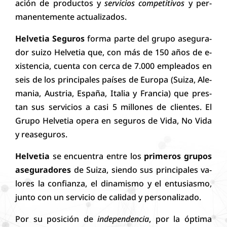
a­ción de pro­du­ctos y
ser­vi­cios com­pe­ti­ti­vos
y per­
ma­nen­te­men­te ac­tua­li­za­dos.
Helvetia Seguros
for­ma par­te del gru­po a­se­gu­ra­
dor sui­zo Helvetia que, con más de 150 a­ños de e­
xis­ten­cia, cuen­ta con cer­ca de 7.000 em­ple­a­dos en
seis de los prin­ci­pa­les pa­í­ses de E­u­ro­pa (Sui­za, A­le­
ma­nia, A­us­tri­a, Es­pa­ña, I­ta­lia y Fran­cia) que pres­
tan sus ser­vi­cios a ca­si 5 mi­llo­nes de cli­en­tes. El
Gru­po Helvetia o­pe­ra en se­gu­ros de Vida, No Vida
y re­a­se­gu­ros.
Helvetia
se en­cuen­tra en­tre los
pri­me­ros gru­pos
a­se­gu­ra­do­res
de Suiza, sien­do sus prin­ci­pa­les va­
lo­res la con­fian­za, el di­na­mis­mo y el en­tu­sias­mo,
jun­to con un ser­vi­cio de ca­li­dad y per­so­na­li­za­do.
Por su po­si­ción de
in­de­pen­den­cia
, por la óp­ti­ma