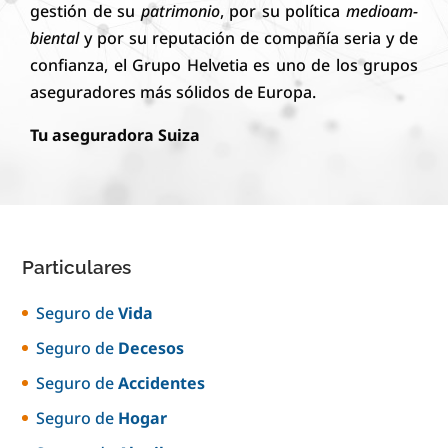
ges­tión de su
pa­tri­mo­nio
, por su po­lí­tica
me­di­o­am­
bi­en­tal
y por su re­pu­ta­ción de com­pa­ñí­a se­ri­a y de
con­fi­an­za, el Grupo Helvetia es uno de los gru­pos
a­se­gu­ra­do­res más só­li­dos de E­u­ro­pa.
Tu aseguradora Suiza
Particulares
Seguro de
Vida
Seguro de
Decesos
Seguro de
Accidentes
Seguro de
Hogar