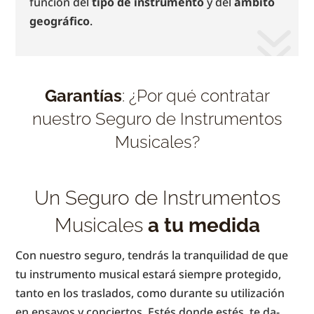
función del
tipo de instrumento
y del
ámbito
geográfico
.
Garantías
: ¿Por qué contratar
nuestro Seguro de Instrumentos
Musicales?
Un Seguro de Instrumentos
Musicales
a tu medida
Con nuestro se­gu­ro, ten­drás la tran­qui­li­dad de que
tu in­stru­men­to mu­si­cal e­sta­rá siem­pre pro­te­gi­do,
tan­to en los tra­sla­dos, co­mo du­ran­te su u­ti­li­za­ción
en en­sa­yos y con­cier­tos. E­stés don­de e­stés, te da­