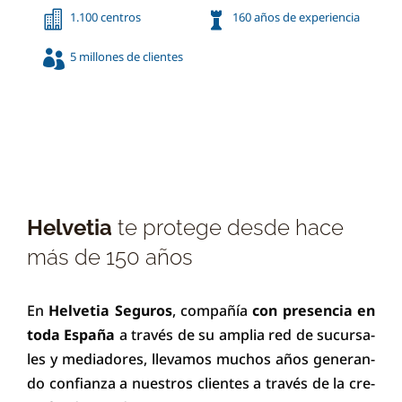


1.100 centros
160 años de experiencia

5 millones de clientes
Helvetia
te protege desde hace
más de 150 años
En
Helvetia Se­gu­ros
, com­pa­ñía
con pre­sen­cia en
to­da Es­pa­ña
a tra­vés de su am­pli­a red de su­cur­sa­
les y me­di­a­do­res, lle­va­mos mu­chos a­ños ge­ne­ran­
do con­fi­anza a nues­tros cli­e­ntes a tra­vés de la cre­