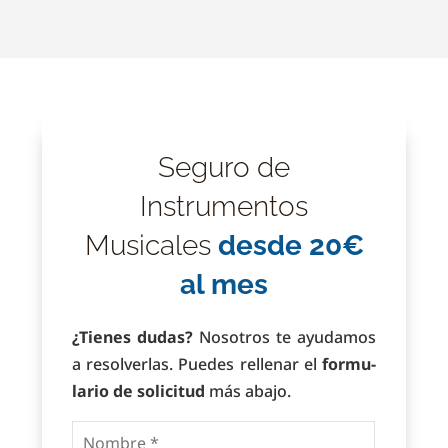
Seguro de
Instrumentos
Musicales
desde 20€
al mes
¿Tienes dudas?
Nosotros te a­yu­da­mos
a re­sol­ver­las. Pue­des re­lle­nar el
for­mu­
la­rio de so­li­ci­tud
más a­ba­jo.