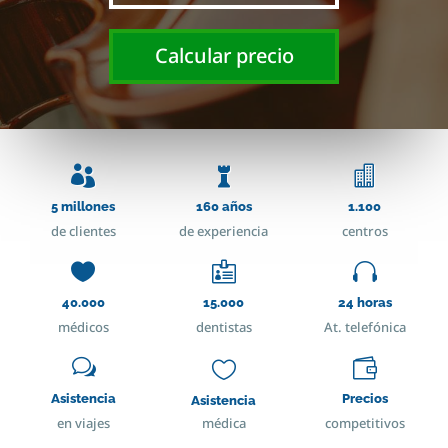
Calcular precio



5 millones
160 años
1.100
de clientes
de experiencia
centros



40.000
15.000
24 horas
médicos
dentistas
At. telefónica
w


Asistencia
Precios
Asistencia
en viajes
médica
competitivos