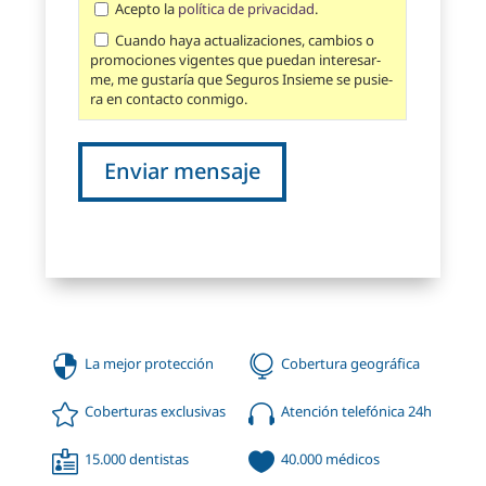
A­cep­to la
po­lí­ti­ca de pri­va­ci­dad
.
Cuan­do ha­ya ac­tua­li­za­ci­o­nes, cam­bi­os o
pro­mo­cio­nes vi­gen­tes que pue­dan in­te­re­sar­
me, me gus­ta­rí­a que Seguros Insieme se pu­sie­
ra en con­tac­to con­mi­go.


La mejor protección
Cobertura geográfica


Coberturas exclusivas
Atención telefónica 24h


15.000 dentistas
40.000 médicos